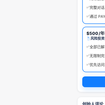
✅
完整对话
✅
通过 PA
$500
/
风险投资
✅
全部已解
✅
无限制完
✅
优先访问
创始人评论