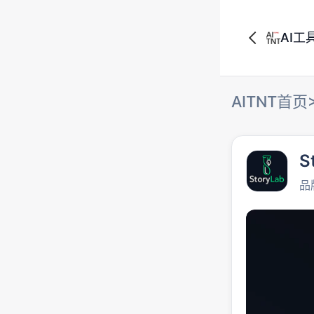
AI工
AITNT首页
S
品