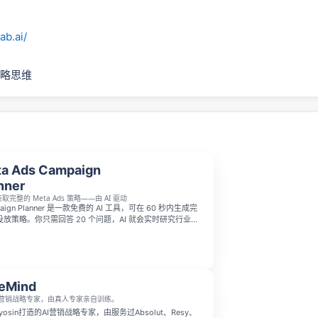
ab.ai/
战略思维
a Ads Campaign
nner
获取完整的 Meta Ads 策略——由 AI 驱动
mpaign Planner 是一款免费的 AI 工具，可在 60 秒内生成完
ds 投放策略。你只需回答 20 个问题，AI 就会实时研究行业与
受众定位、广告文案、创意钩子、预算分配和 KPI 模型。
由职业者和代理机构使用，无需注册，可保存为 PDF。
eMind
I营销战略专家，由真人专家亲自训练。
Myosin打造的AI营销战略专家，由服务过Absolut、Resy、