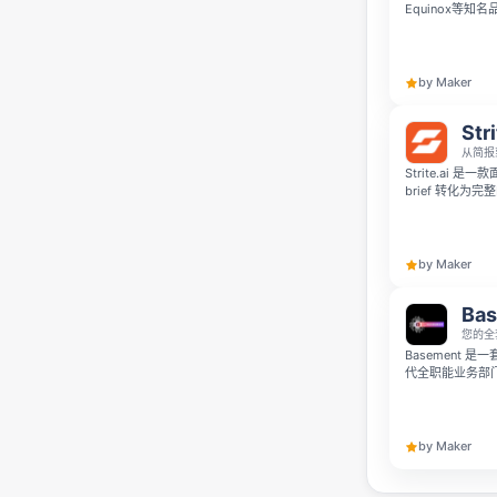
Equinox等
帮你提速内容创
取实时市场情报
by Maker
Stri
从简报
Strite.ai 
brief 转化为完整
Marketing、
众洞察、渠道策略、
by Maker
Ba
您的全
Basement 
代全职能业务部
大社交平台发布
智能秘书汇总每
14天免费试用，
by Maker