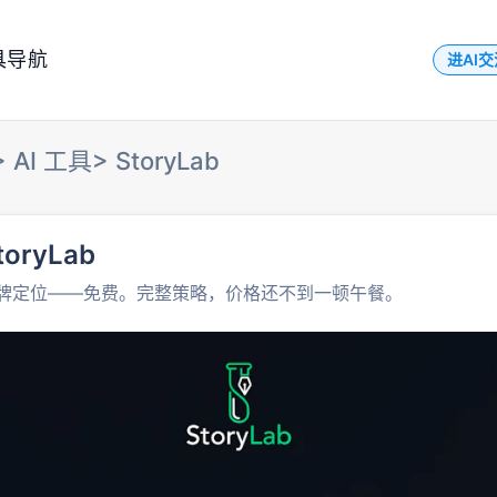
具导航
进AI
>
AI 工具
>
StoryLab
toryLab
牌定位——免费。完整策略，价格还不到一顿午餐。