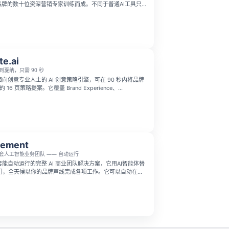
知名品牌的数十位资深营销专家训练而成。不同于普通AI工具只
作，它能优化品牌定位、搭建上市计划、撰写专业文案并获
，帮你打磨更锐利的营销战略。
te.ai
到戛纳，只需 90 秒
是一款面向创意专业人士的 AI 创意策略引擎，可在 90 秒内将品牌
的 16 页策略提案。它覆盖 Brand Experience、
PR、Audio、TVC 和 Design 等方向，自动生成创意平台、受
Cannes Wildcard 创意及奖项类别建议。
sement
套人工智能业务团队 —— 自动运行
是一套能自动运行的完整 AI 商业团队解决方案，它用AI智能体替
门，全天候以你的品牌声线完成各项工作。它可以自动在各
内容、搭建完整营销活动、全天候响应客户咨询，还能通过
日工作进展，只需配置一次即可让业务自主运转，目前提供
无需绑定信用卡。