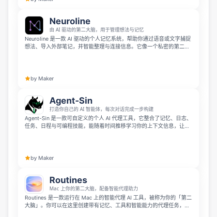
Neuroline
由 AI 驱动的第二大脑，用于管理想法与记忆
Neuroline 是一款 AI 驱动的个人记忆系统，帮助你通过语音或文字捕捉
想法、导入外部笔记，并智能整理与连接信息。它像一个私密的第二大
脑，能随着时间关联记忆、决策、人物和模式，帮助你重新发现重要内
容，把零散思绪转化为有价值的知识。
by Maker
Agent-Sin
打造你自己的 AI 智能体，每次对话完成一步构建
Agent-Sin 是一款可自定义的个人 AI 代理工具，它整合了记忆、日志、
任务、日程与可编程技能，能随着时间推移学习你的上下文信息，让对
话直接落地为行动。你可以用它处理每日简报、任务管理、个人知识库
整理、产品规划、内容创意等事务，开发者还能自定义技能，将它接入
自己的工具和工作流。
by Maker
Routines
Mac 上你的第二大脑，配备智能代理助力
Routines 是一款运行在 Mac 上的智能代理 AI 工具，被称为你的「第二
大脑」。你可以在这里创建带有记忆、工具和智能能力的代理任务，按
时间或 App 启动、电脑唤醒等触发条件自动执行。所有数据包括会议记