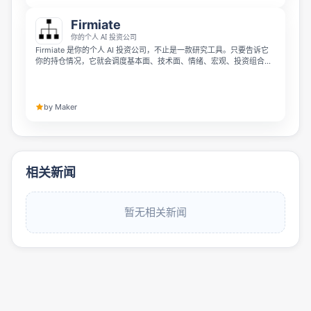
Firmiate
你的个人 AI 投资公司
Firmiate 是你的个人 AI 投资公司，不止是一款研究工具。只要告诉它
你的持仓情况，它就会调度基本面、技术面、情绪、宏观、投资组合适
配性和观察池六大专业智能体完成调研，给你一份结论优先的综合报
告。它还支持 24/7 自定义观察列表监控，在触发条件时给你发送邮件
提醒，专为追求深度分析、想要降低单模型观点偏差的专业交易者打
造，现在可以免费试用。
by Maker
相关新闻
暂无相关新闻