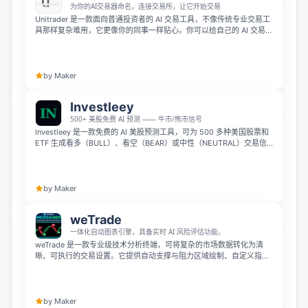
为你的AI交易器命名，连接交易所，让它开始交易
Unitrader 是一款面向普通投资者的 AI 交易工具，不像传统专业交易工
具那样复杂难用，它更像你的同事一样贴心。你可以给自己的 AI 交易伙
伴命名，连接交易所后，它会帮你分析市场、用通俗易懂的语言解释每
一次交易决策，还会自动帮你执行交易，全程不保管你的资金，很适合
想要智能投资却不是专业量化分析师的用户。
by Maker
Investleey
500+ 美股免费 AI 预测 —— 牛市/熊市信号
Investleey 是一款免费的 AI 美股预测工具，可为 500 多种美国股票和
ETF 生成看多（BULL）、看空（BEAR）或中性（NEUTRAL）交易信
号。它采用多模型 AI 计算，回测准确率可达 90-99%，还提供实时市
场数据和个人交易历史跟踪，输入股票代码几秒即可得到 AI 预测结果，
目前支持免费 3 天全功能试用，无需绑定信用卡。
by Maker
weTrade
一体化自动图表引擎，具备实时 AI 风险评估功能。
weTrade 是一款专业级技术分析终端，可将复杂的市场数据转化为清
晰、可执行的交易设置。它提供自动支撑与阻力区域绘制、自定义指标
共振、动态仓位 sizing 引擎，并通过 Gemini AI 对实时交易信号进行即
时风险审计，帮助交易者更高效地评估机会与风险。
by Maker