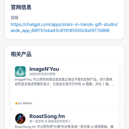
官网信息
官网
https://chatgpt.com/apps/stars-in-hands-gift-studio/
asdk_app_69f7b1eba45c819185500c6a1977d968
相关产品
ImageN'You
创造你所热爱的事物
ImageN'You 可以把你的想法变成真正拿在手里的定制产品。你只需用
自然语言描述想要的设计，它就会生成可打印的 AI 图像，并在 T 恤、
连帽衫、马克杯、海报等实时样机上预览，一键下单即可。无需设计技
能、无需最低起订量，也不受模板限制，适合制作礼物、个人周边或实
现脑海中构想已久的设计。
by Maker
RoastSong.fm
用一首定制 AI 歌曲调侃你爱的人
RoastSong.fm 可以把你想“吐槽”的对象变成一首专属 AI 搞笑歌曲，输