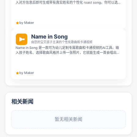
入对方信息后即可生成带有真实姓名的个性化 roast song。你可以选择
从 gospel choir 到 mariachi 等不同曲风，约 90 秒获得一首适合作为
趣味礼物、替代传统贺卡的歌曲。
by Maker
Name in Song
由您的宝贝孩子主演的个性化歌曲和卡通视频
Name in Song 是一款可为幼儿定制专属歌曲和卡通视频的AI工具。输
入孩子姓名、选择歌曲风格并上传一张照片，它就能生成一首会唱出孩
子名字的定制歌曲，还会绘制一个长得像孩子的卡通角色。成品支持几
分钟内下载分享，是生日、成长纪念或特别睡前仪式的贴心选择，起售
价12.99英镑。
by Maker
相关新闻
暂无相关新闻