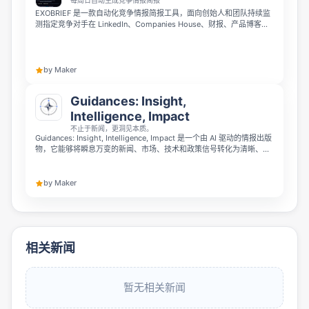
每周日自动生成竞争情报简报
EXOBRIEF 是一款自动化竞争情报简报工具，面向创始人和团队持续监
测指定竞争对手在 LinkedIn、Companies House、财报、产品博客、
评论等 8 类来源中的动态。它会在每周日直接发送简报，汇总竞争对手
动作、潜在收入风险，并给出 3 条具体应对建议，让你在周一之前就掌
握关键信息。
by Maker
Guidances: Insight,
Intelligence, Impact
不止于新闻，更洞见本质。
Guidances: Insight, Intelligence, Impact 是一个由 AI 驱动的情报出版
物，它能够将瞬息万变的新闻、市场、技术和政策信号转化为清晰、个
性化的认知解读。它不追求更多资讯，而是专注于帮助读者辨明关键信
息、理解其影响并预判后续走向，带来更优质的认知价值。
by Maker
相关新闻
暂无相关新闻