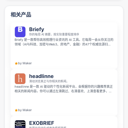
相关产品
Briefy
你的每周 AI 摘要，按实际重要程度排序
Briefy 是一款帮你高效梳理行业资讯的 AI 工具。它每周一会从你关注的
领域（AI与科技、加密与Web3、房地产、金融）的47个权威信源扫描
内容，为每篇报道打上Signal Score评分，告诉你哪些内容值得现在关
注，哪些可以暂缓，还自带6个月叙事记忆功能。
by Maker
headlinne
滑动浏览真正与你相关的新闻。
headlinne 是一款 AI 驱动的个性化新闻平台，会根据你的兴趣推荐真正
相关的新闻内容。你可以通过左滑跳过、右滑喜欢、上滑查看更多，让
AI 逐步了解你的偏好，减少无关头条，获得更贴合自己的资讯体验。
by Maker
EXOBRIEF