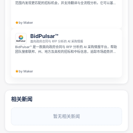
范围内发现更匹配的招标机会，并支持翻译与全流程分析。它可以基于
公司背景快速完成 Bid/No-Bid 判断，辅助撰写更有竞争力的投标方
案，并填写 PDF、XLS、Word 等文档，大幅提升投标响应效率。
by Maker
BidPulsar™
面向政府合同与 RFP 分析的 AI 采购情报
BidPulsar™ 是一款面向政府合同与 RFP 分析的 AI 采购情报平台，帮助
团队搜索联邦、州、地方及高校的招标和中标信息，追踪市场趋势并对
比竞争对手。BidPulsar AI™ 可自动总结 RFP PDF、提取范围、截止日
期、资格要求等关键信息，并支持问答，帮助团队更快筛选机会、撰写
投标方案。
by Maker
相关新闻
暂无相关新闻