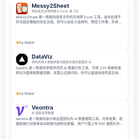
Messy2Sheet
将杂乱的文档转换为 Excel 或 CSV
Messy2Sheet 是一款面向商务文件的文档转 Excel 工具，适合处理不
符合固定模板的杂乱文档。你可以自定义选择列、预览工作簿，并将结
果导出为 Excel 或 CSV，轻松把非结构化资料整理成可用表格。
by Maker
DataViz
将你的电子表格转换为图表并提供答案的 AI
DataViz 是一款面向非程序员的 AI 数据分析工具，可将 CSV 表格快速
转化为图表和数据洞察，无需公式或代码。你可以直接用自然语言询问
数据问题，例如“哪个月份表现最好？”，它会基于完整数据集生成准确
分析，并支持折线图、饼图、箱线图等即时可视化。
by Maker
Veontra
AI 提取发票数据
Veontra 是一款面向会计和运营团队的 AI 数据提取工具，可将发票、收
据和银行对账单自动转换为结构化数据。用户只需上传 PDF 或照片并选
择模板，AI 就能提取供应商、日期、明细、总额等信息，且每个字段都
会经过人工审核后再导出到 Excel 或 Google Sheets。