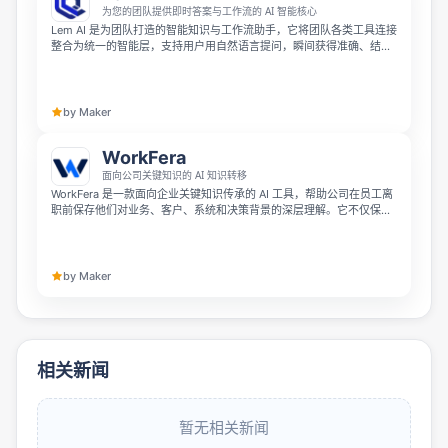
为您的团队提供即时答案与工作流的 AI 智能核心
Lem AI 是为团队打造的智能知识与工作流助手，它将团队各类工具连接
整合为统一的智能层，支持用户用自然语言提问，瞬间获得准确、结合
上下文的答案。凭借流畅的工具集成和自动化能力，Lem AI 能帮助团队
减少信息检索时间、提升协作效率，支撑大规模团队更快做出更明智的
决策。
by Maker
WorkFera
面向公司关键知识的 AI 知识转移
WorkFera 是一款面向企业关键知识传承的 AI 工具，帮助公司在员工离
职前保存他们对业务、客户、系统和决策背景的深层理解。它不仅保留
文件和文档，更捕捉工作中的原因、风险、经验和变通方法，让重要
know-how 不会随着人员流失而消失。
by Maker
相关新闻
暂无相关新闻