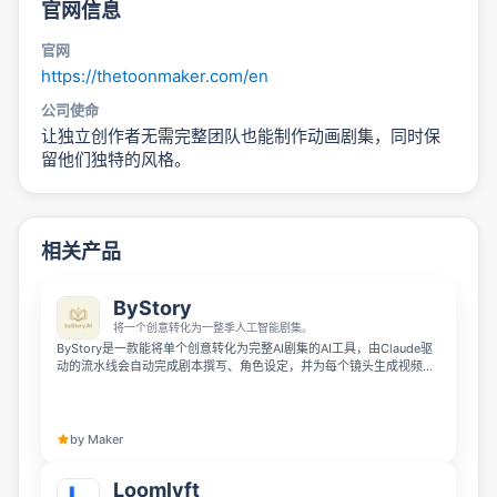
官网信息
官网
https://thetoonmaker.com/en
公司使命
让独立创作者无需完整团队也能制作动画剧集，同时保
留他们独特的风格。
相关产品
ByStory
将一个创意转化为一整季人工智能剧集。
ByStory是一款能将单个创意转化为完整AI剧集的AI工具，由Claude驱
动的流水线会自动完成剧本撰写、角色设定，并为每个镜头生成视频和
音乐。它整合了提示词生成、图像创作到视频制作全流程，支持在单个
工作空间调用Veo、Seedance、Wan和Kling等工具，无需在多个AI工具
之间切换，输入创意就能输出成片剧集。
by Maker
Loomlyft