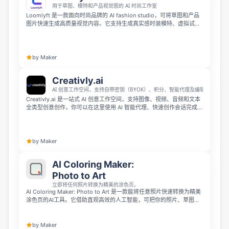
用于草图、模特和产品视觉图的 AI 时尚工作室
Loomlyft 是一款面向时尚品牌的 AI fashion studio，可将草图和产品
图片快速生成高质量视觉内容。它支持生成真实感时装模特、虚拟试
穿、姿势变化、背景场景和短视频，帮助独立设计师与电商品牌无需摄
影棚也能制作产品素材。
by Maker
Creativly.ai
AI 创意工作空间，支持自带密钥（BYOK）、积分、智能代理及编辑功能
Creativly.ai 是一站式 AI 创意工作空间，支持图像、视频、音频和文本
全类型创意创作，你可以在这里使用 AI 智能代理、快速创作会话完成从
构思到成品的全流程，还能灵活调整分辨率、宽高比并进行精细编辑。
它最大的特点是灵活度极高，既可以自带 API 密钥使用你已授权的模
型，也可以直接使用平台内置点数使用服务。
by Maker
AI Coloring Maker:
Photo to Art
立即将任何照片转换为精美的涂色页。
AI Coloring Maker: Photo to Art 是一款能将任意照片快速转换为精美
涂色页的AI工具。它借助直观高效的人工智能，可把你的照片、草图转
化为定制涂色页，支持自定义线条粗细，还能无缝打印，适合儿童创
作、成人放松涂色以及各类教育活动使用。
by Maker