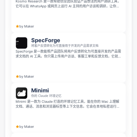
Kosmo Research 是一款帮助创业团队验证产品想法的用户调研工具，
它可以在 WhatsApp 或网页上运行 AI 主持的用户访谈和调研，让你在
短短几分钟内就能获得真实用户的反馈。你可以用它测试 Figma、
Lovable 原型、落地页等各类设计，AI 会自动提出跟进问题、转录语音
回复、筛选目标用户并总结调研结果，无需企业级高昂成本就能完成真
实的产品验证，起步仅需 99 欧元。
by Maker
SpecForge
将客户反馈转化为可直接用于开发的产品需求文档
SpecForge 是一款能帮产品团队将用户反馈转化为可直接开发的产品需
求文档的 AI 工具。你只需上传用户访谈、客服工单和反馈文档，它就能
自动提取用户痛点、优先排序机会，并生成开发团队可直接执行的结构
化产品需求。
by Maker
Minimi
你的 Claude 环境记忆
Minimi 是一款为 Claude 打造的环境记忆工具，能在你的 Mac 上理解
文档、通话、消息和浏览器标签等上下文信息。它会在本地私密运行，
自动为 Claude 提供更完整的背景，无需你反复手动提示。
by Maker