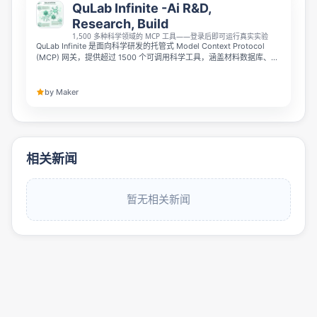
QuLab Infinite -Ai R&D,
Research, Build
1,500 多种科学领域的 MCP 工具——登录后即可运行真实实验
QuLab Infinite 是面向科学研发的托管式 Model Context Protocol
(MCP) 网关，提供超过 1500 个可调用科学工具，涵盖材料数据库、晶
体化学、热力学、基因组学、量子计算、医学模拟等领域，还包含 200
多个虚拟实验室。与普通聊天封装工具不同，它的每个工具都可直接调
用并返回可复现的校验和产物，支持 Claude、Cursor 以及任何 HTTP
by Maker
MCP 客户端，登录即可快速开展真实实验研究。
相关新闻
暂无相关新闻