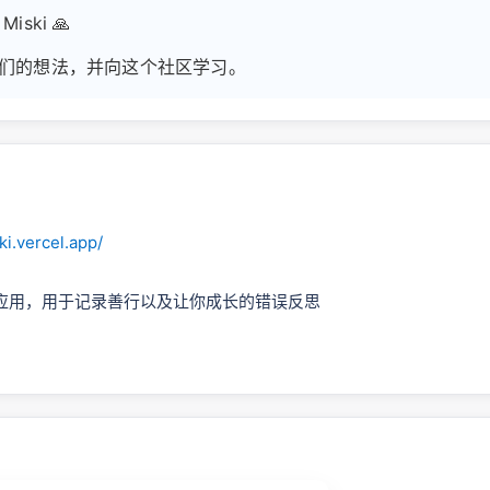
iski 🙏
们的想法，并向这个社区学习。
ki.vercel.app/
应用，用于记录善行以及让你成长的错误反思