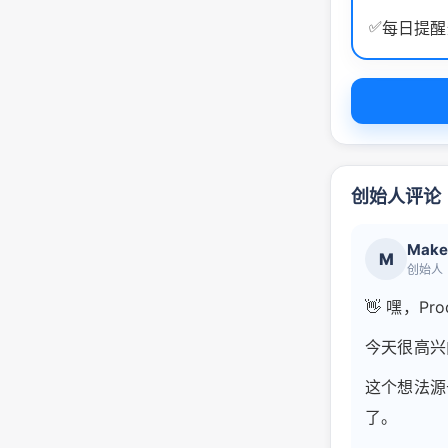
✅
每日提醒
创始人评论
Make
M
创始人
👋 嘿，Pro
今天很高兴向
这个想法源
了。