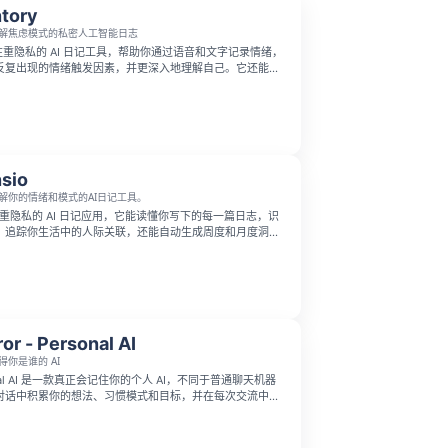
tory
解焦虑模式的私密人工智能日志
一款注重隐私的 AI 日记工具，帮助你通过语音和文字记录情绪，
反复出现的情绪触发因素，并更深入地理解自己。它还能追
供呼吸练习、冥想和正念练习，帮助你放慢节奏、重新专注
sio
解你的情绪和模式的AI日记工具。
一款注重隐私的 AI 日记应用，它能读懂你写下的每一篇日志，识
、追踪你生活中的人际关联，还能自动生成周度和月度洞察
持久记忆的 AI 顾问，同时原生支持 Obsidian 同步。这
不会出售你的数据，也不会用你的数据训练模型，还提供日
的内容生成的提示词等丰富功能，帮你更好地认知自我情绪
ror - Personal AI
得你是谁的 AI
ersonal AI 是一款真正会记住你的个人 AI，不同于普通聊天机器
对话中积累你的想法、习惯模式和目标，并在每次交流中加
he Construct 构建你的价值观与目标身份图谱，支持每日
和语音模式，同时强调隐私加密与数据不出售。