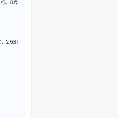
前行。几周
式、呈现洞