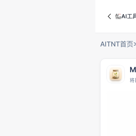
AI工
AITNT首页
M
将