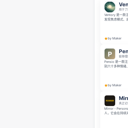
Ven
用于了
Ventory 是
发现焦虑模式、
踪心情变化，提
并获得平静。
by Maker
Pen
能够理
Pensio 是
别六十多种情绪
报告，自带五位具备
款应用承诺永远
记模板、基于你
与生活模式。
by Maker
Mir
真正记
Mirror - P
人，它会在持续
以运用。它通过 T
反思、情绪记录