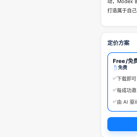
动，Modex
打造属于自己
定价方案
Free
/免
免费
✅
下载即可
✅
每成功邀请
✅
由 AI 