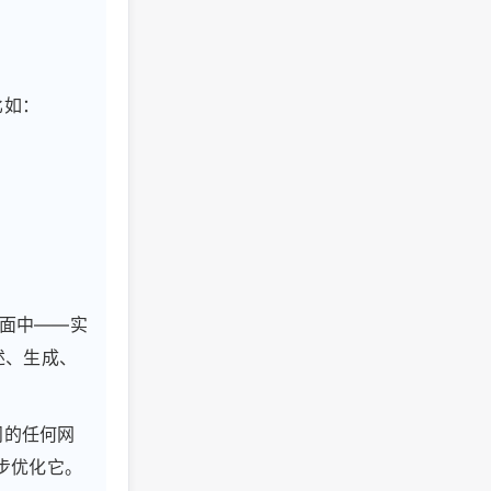
比如：
到页面中——实
述、生成、
问的任何网
一步优化它。