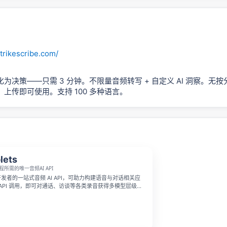
trikescribe.com/
为决策——只需 3 分钟。不限量音频转写 + 自定义 AI 洞察。无
上传即可使用。支持 100 多种语言。
lets
程所需的唯一音频AI API
面向开发者的一站式音频 AI API，可助力构建语音与对话相关应
API 调用，即可对通话、访谈等各类录音获得多模型层级的
分离、自动 PII 脱敏，以及摘要、问答对、风险信号等 AI
pipeline 不可或缺的工具。