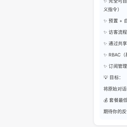
✨ 完全可
义指令）
✨ 预置 
✨ 访客流
✨ 通过共
✨ RBA
✨ 订阅管
💡 目标：
将原始对话
💰 套餐最
期待你的反