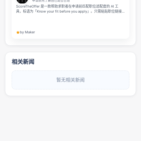
申请前先了解自己是否合适
ScoreTheOffer 是一款帮助求职者在申请前匹配职位适配度的 AI 工
具，标语为「Know your fit before you apply」。只需粘贴职位链接
或描述并上传简历，就能在 60 秒内获得 0-100 的匹配分数、缺失的
ATS 关键词、定制改写的简历和求职信，无需注册即可免费试用，解决
简历不符合职位语言要求导致石沉大海的问题。
by Maker
相关新闻
暂无相关新闻