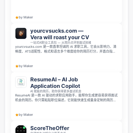
职信，以及针对性的面试准备题目。它无需注册即可免费试用，无限访
问仅需 7 美元，解决了求职者为每个职位定制申请材料的最大痛点。
by Maker
yourcvsucks.com —
Vera will roast your CV
一站式AI职业工具包 — 从简历点评到面试就绪
yourcvsucks.com 是一款直率坦诚的 AI 求职工具，它会从影响力、清
晰度、ATS适配性、格式和语言多个维度给你的简历打分，并直白指出
招聘方为什么会跳过你的简历。它可以帮你把薄弱的经历点改写为可量
化的成果，优化简历适配 ATS 系统，还能根据目标职位预测面试问题并
生成STAR结构回答，免费就能体验60秒出结果，无需注册。
by Maker
ResumeAI – AI Job
Application Copilot
AI 赋能的简历，助你获得更多面试机会
ResumeAI 是一款 AI 驱动的求职应用助手，能帮你生成更容易获得面试
机会的简历。你只需粘贴职位描述，它就能快速生成量身定制的简历和
求职信，同时完成 ATS 系统优化，还支持一键申请和在统一仪表盘跟踪
所有申请进度。
by Maker
ScoreTheOffer