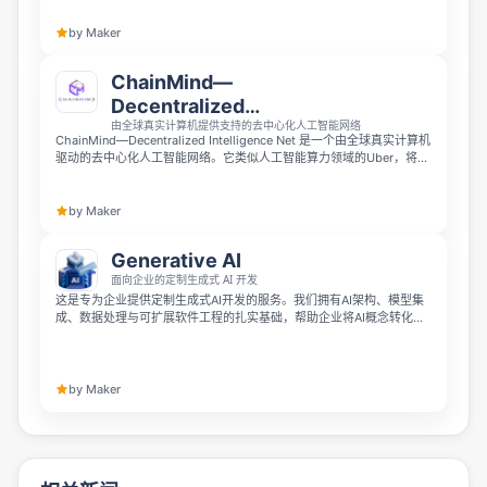
by Maker
ChainMind—
Decentralized
由全球真实计算机提供支持的去中心化人工智能网络
Intelligence Net
ChainMind—Decentralized Intelligence Net 是一个由全球真实计算机
驱动的去中心化人工智能网络。它类似人工智能算力领域的Uber，将AI
任务分发到全球各地社区拥有的闲置游戏PC和服务器上运行，通过简单
API就能为用户提供实时AI计算结果，同时以IQ代币奖励节点运营者。它
摆脱了昂贵中心化云服务，没有供应商锁定也不存在集中管控。
by Maker
Generative AI
面向企业的定制生成式 AI 开发
这是专为企业提供定制生成式AI开发的服务。我们拥有AI架构、模型集
成、数据处理与可扩展软件工程的扎实基础，帮助企业将AI概念转化为
可投入生产的应用。我们采用结构化开发方法，从规划、工程到部署全
流程打造适配真实商业环境、支撑企业长期可持续增长的生成式AI解决
方案。
by Maker