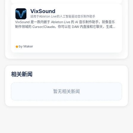
VixSound
适用于Ableton Live的人工智能驱动音乐制作助手
VixSound 是一款内嵌于 Ableton Live 的 AI 音乐制作助手，就像音乐
制作领域的 Cursor/Claude。你可以在 DAW 内直接和它聊天，生成旋
律、和弦、贝斯、鼓点等 MIDI，分离音频分轨，转写音频为可编辑
MIDI，还能加载你自有库中的乐器，安排音轨，所有操作都无需离开
Ableton Live。它在 macOS 本地运行，支持 Ableton Live 11 和 12，
所有套餐都提供 7 天免费试用。
by Maker
相关新闻
暂无相关新闻