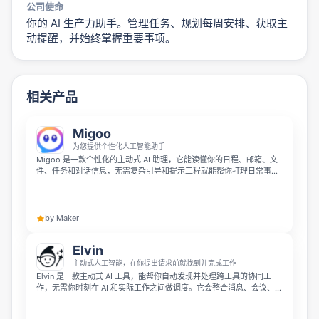
公司使命
你的 AI 生产力助手。管理任务、规划每周安排、获取主
动提醒，并始终掌握重要事项。
相关产品
Migoo
为您提供个性化人工智能助手
Migoo 是一款个性化的主动式 AI 助理，它能读懂你的日程、邮箱、文
件、任务和对话信息，无需复杂引导和提示工程就能帮你打理日常事
务。它可以为你提供带上下文的晨间简报、快速应对计划变动、用你的
风格草拟邮件和帖子、准备会议材料，并提前帮你跟进截止日期，目前
已开放网页访问，移动端即将推出。
by Maker
Elvin
主动式人工智能，在你提出请求前就找到并完成工作
Elvin 是一款主动式 AI 工具，能帮你自动发现并处理跨工具的协同工
作，无需你时刻在 AI 和实际工作之间做调度。它会整合消息、会议、文
档和任务工具中的零散上下文，生成待审批的草稿、跟进事项、更新内
容和下一步行动，在执行操作前还会向你确认。