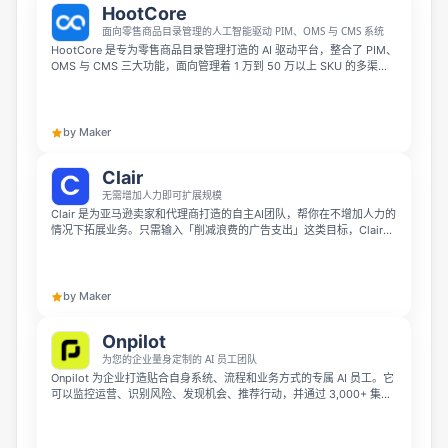
HootCore
面向零售商品目录管理的人工智能驱动 PIM、OMS 与 CMS 系统
HootCore 是专为零售商品目录管理打造的 AI 驱动平台，整合了 PIM、
OMS 与 CMS 三大功能，面向管理着 1 万到 50 万以上 SKU 的多渠道
零售商。它取代了零售商原本分散的 3-5 款独立工具，通过原生集成省
去中间件与手动同步，还提供无代码数据自动化规则引擎、AI 商品内容
生成与灵活适配现有流程的数据模型。
by Maker
Clair
无需增加人力即可扩展规模
Clair 是为亚马逊卖家和代理商打造的自主AI团队，帮你在不增加人力的
情况下拓展业务。只需输入「削减浪费的广告支出」这类目标，Clair就
会调度不同专长的AI自动完成数据拉取、策略制定和变更排队工作，你
只需确认审批即可。它原生支持在Slack、WhatsApp和Telegram中使
用，帮你告别繁琐的电子表格操作和突发状况。
by Maker
Onpilot
为您的企业量身定制的 AI 员工团队
Onpilot 为企业打造贴合自身系统、流程和业务方式的专属 AI 员工。它
可以监控运营、识别风险、发现机会、推荐行动，并通过 3,000+ 集成
自动化完成工作，支持部署在 Slack、Teams、WhatsApp、SaaS 或本
地环境中。