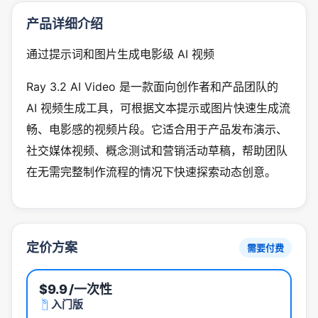
产品详细介绍
通过提示词和图片生成电影级 AI 视频
Ray 3.2 AI Video 是一款面向创作者和产品团队的
AI 视频生成工具，可根据文本提示或图片快速生成流
畅、电影感的视频片段。它适合用于产品发布演示、
社交媒体视频、概念测试和营销活动草稿，帮助团队
在无需完整制作流程的情况下快速探索动态创意。
定价方案
需要付费
$9.9
/一次性
入门版