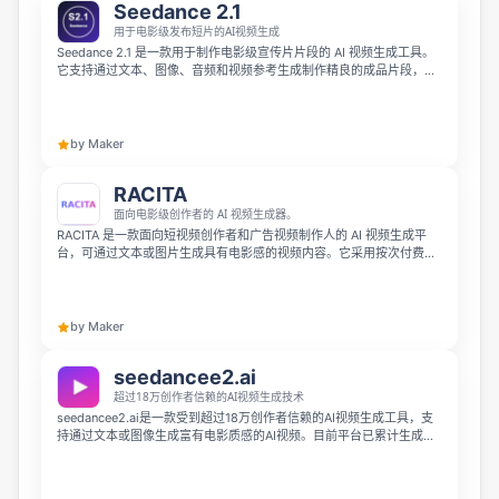
Seedance 2.1
用于电影级发布短片的AI视频生成
Seedance 2.1 是一款用于制作电影级宣传片片段的 AI 视频生成工具。
它支持通过文本、图像、音频和视频参考生成制作精良的成品片段，可
用于广告、社交帖子和故事创作。
by Maker
RACITA
面向电影级创作者的 AI 视频生成器。
RACITA 是一款面向短视频创作者和广告视频制作人的 AI 视频生成平
台，可通过文本或图片生成具有电影感的视频内容。它采用按次付费的
积分模式，无需月度订阅，目前处于私人测试阶段，即将公开上线。
by Maker
seedancee2.ai
超过18万创作者信赖的AI视频生成技术
seedancee2.ai是一款受到超过18万创作者信赖的AI视频生成工具，支
持通过文本或图像生成富有电影质感的AI视频。目前平台已累计生成超
过240万条视频，套餐每月仅需24.90美元起，你可以立即开始使用。