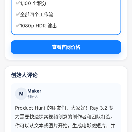
✅
1,100 个积分
✅
全部四个工作流
✅
1080p HDR 输出
查看官网价格
创始人评论
Maker
M
创始人
Product Hunt 的朋友们，大家好！Ray 3.2 专
为需要快速探索视频创意的创作者和团队打造。
你可以从文本或图片开始，生成电影感短片，并