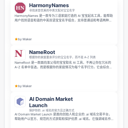
HarmonyNames
寻找读音优美的中英文配对宝宝名字
HarmonyNames 是一款专为三语家庭打造的 AI 宝宝起名工具，能帮助
用户找到语音和谐的中英双语宝宝名字组合，支持普通话和粤语两种发
音评分。你可以输入已有名字匹配对应译名，也可以按寓意主题从头选
名，每个名字组合都提供三种语言发音音频和家庭投票链接，完全免费
且无需注册账号，特别适合ABC、香港和美籍华裔家庭使用。
by Maker
NameRoot
根据你的家庭量身评分的宝宝名字，而不是 A–Z 列表
NameRoot 是一款面向准父母的宝宝取名 AI 工具，不再让你在冗长的
A–Z 名单中盲选，而是根据你的家庭情况为每个名字打分。它会综合名
字含义、命理、出生星宿、读音搭配、文化传统和独特性等 6 个维度，
帮助找到更适合你家人的名字。
by Maker
AI Domain Market
Launch
保护你的 .ai 域名的官方且正确方式
AI Domain Market Launch 是面向创始人和企业的 .ai 域名交易平台，
帮助用户以官方、规范的方式获取和保护优质 .ai 域名。它强调域名作
为品牌资产的长期价值，为 AI 相关项目提供更可靠的命名与交易渠道。