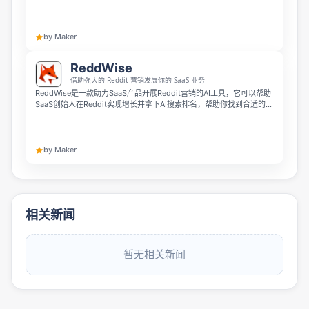
荐。它由 40+ 个 AI agents 驱动，可 24/7 执行优化修复、内容生成与
外联工作，提升品牌在 AI 搜索与推荐场景中的可见度。
by Maker
ReddWise
借助强大的 Reddit 营销发展你的 SaaS 业务
ReddWise是一款助力SaaS产品开展Reddit营销的AI工具，它可以帮助
SaaS创始人在Reddit实现增长并拿下AI搜索排名，帮助你找到合适的子
板块、生成符合社区风格的帖子、检查规则合规性并追踪营销表现。借
助它你可以在获得真实自然流量的同时，提升内容在Perplexity、
ChatGPT等生成式引擎的排名，安全高效地完成生成式引擎优化。
by Maker
相关新闻
暂无相关新闻