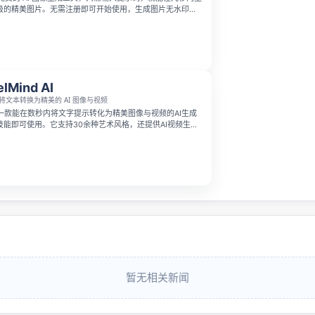
级的精美图片。无需注册即可开始使用，生成图片无水印，
你快速把握风格、光线和氛围。
elMind AI
将文本转换为精美的 AI 图像与视频
 AI 是一款能在数秒内将文字提示转化为精美图像与视频的AI生成
技能即可使用。它支持30余种艺术风格，还提供AI视频生
图生图编辑与精准文字渲染功能，可免费开局且无需排队，
暂无相关新闻