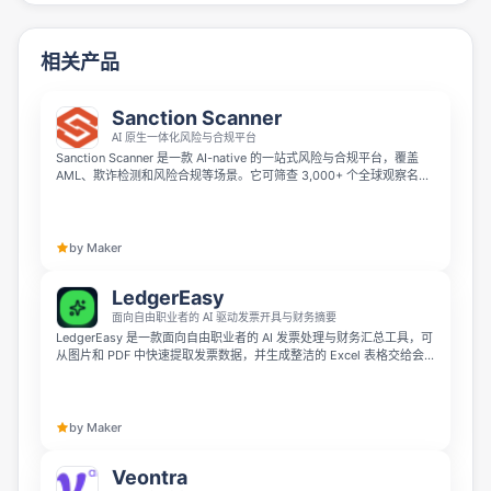
相关产品
Sanction Scanner
AI 原生一体化风险与合规平台
Sanction Scanner 是一款 AI-native 的一站式风险与合规平台，覆盖
AML、欺诈检测和风险合规等场景。它可筛查 3,000+ 个全球观察名单
并每 15 分钟刷新，借助 Rule Canvas Builder 和对话式 AI co-pilot
Nova 帮助企业减少误报、自动化查询，并通过开发者友好的 API 安全
扩展。
by Maker
LedgerEasy
面向自由职业者的 AI 驱动发票开具与财务摘要
LedgerEasy 是一款面向自由职业者的 AI 发票处理与财务汇总工具，可
从图片和 PDF 中快速提取发票数据，并生成整洁的 Excel 表格交给会
计使用。它结合智能 AI 提取、交互式数据编辑器和银行级安全保护，帮
助你减少手动录入，把更多时间留给真正重要的工作。
by Maker
Veontra