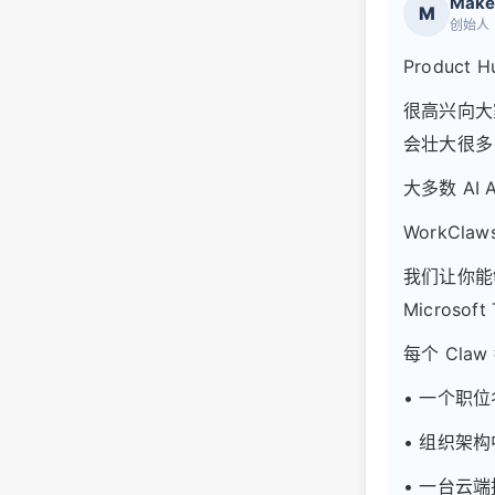
Make
M
创始人
Product
很高兴向大
会壮大很多
大多数 A
WorkCl
我们让你能够
Micros
每个 Cla
• 一个职
• 组织架
• 一台云端