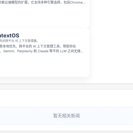
赖云端模型的扩展，它支持多种引擎选择，包括Chrome
第三方大模型API或本地运行模型，完全不会上传你的文本，
，所有内容都会保存为可搜索的本地笔记，完全免费使用。
ntextOS
先的跨平台 AI 上下文管理器。
 是一款本地优先、跨平台的 AI 上下文管理工具，帮助你在
、Gemini、Perplexity 和 Claude 等不同 LLM 之间无缝衔
轻量浏览器侧边栏形式运行，可自动捕获对话步骤、同步到
类空间，并一键将结构化上下文注入到新标签页中。全程无
重隐私与本地数据掌控。
暂无相关新闻