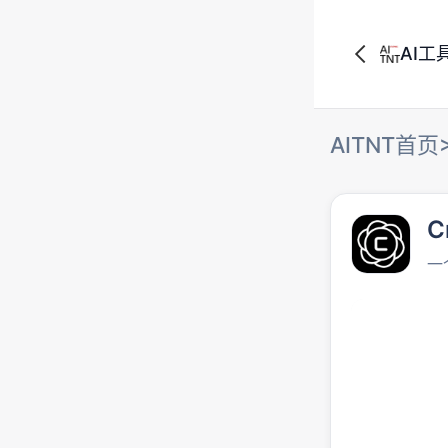
AI工
AITNT首页
C
一