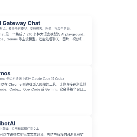
 Gateway Chat
衡点。覆盖所有模型。支持聊天、图像、视频与音频。
at 是一个集成了 210 多种大语言模型的 AI playground，
aude、Gemini 等主流模型，还能处理聊天、图片、视频和音
可以在对话中途切换模型、并排对比不同模型的回答，所有
户余额即可使用，提供月订阅和按量付费两种模式。
rmos
rome 侧边栏终端中运行 Claude Code 和 Codex
款可以在 Chrome 侧边栏嵌入终端的工具，让你直接在浏览器
 Code、Codex、OpenCode 或 Gemini。它会将每个窗口绑
作目录，从此无需在终端和浏览器之间反复切换，开发更流
ibotAI
上翻译、总结和解释任意文本
I是一款可以在设备本地完成文本翻译、总结与解释的AI浏览器扩