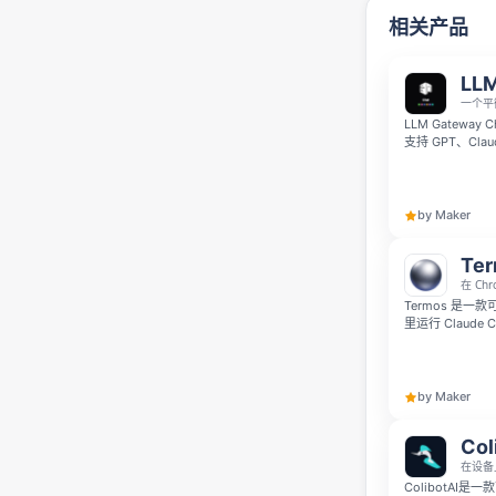
相关产品
LLM
一个平
LLM Gateway Ch
支持 GPT、Cl
频生成任务。你
功能只需一个账
by Maker
Te
在 Ch
Termos 是一
里运行 Claude
定到你指定的工
畅。
by Maker
Col
在设备
ColibotA