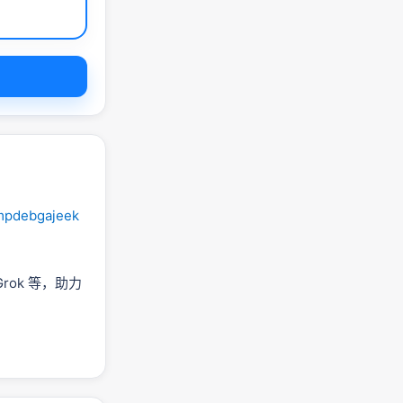
bmpdebgajeek
Grok 等，助力