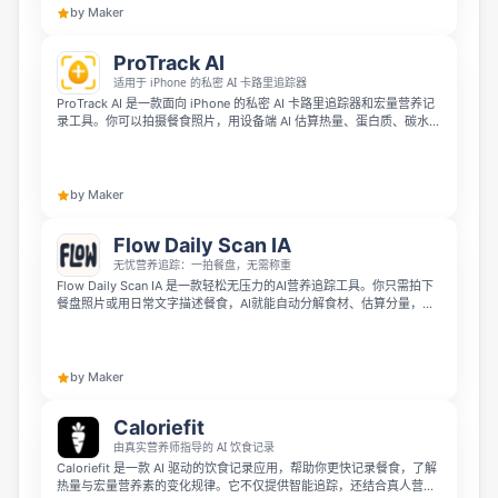
轻松管理目标的人。
by Maker
ProTrack AI
适用于 iPhone 的私密 AI 卡路里追踪器
ProTrack AI 是一款面向 iPhone 的私密 AI 卡路里追踪器和宏量营养记
录工具。你可以拍摄餐食照片，用设备端 AI 估算热量、蛋白质、碳水和
脂肪，也可以通过条码扫描包装食品或手动记录餐食。所有餐食照片和
饮食日记都保存在本机，无需账号，更注重隐私与离线使用。
by Maker
Flow Daily Scan IA
无忧营养追踪：一拍餐盘，无需称重
Flow Daily Scan IA 是一款轻松无压力的AI营养追踪工具。你只需拍下
餐盘照片或用日常文字描述餐食，AI就能自动分解食材、估算分量，无
需称重也不用手动输入。它会按周分析你的饮食习惯，不会因为一餐就
下结论，带给你无评判无负罪感的营养健康洞察。
by Maker
Caloriefit
由真实营养师指导的 AI 饮食记录
Caloriefit 是一款 AI 驱动的饮食记录应用，帮助你更快记录餐食，了解
热量与宏量营养素的变化规律。它不仅提供智能追踪，还结合真人营养