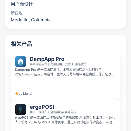
用户而设计。
所在地
Medellín, Colombia
相关产品
DampApp Pro
离线潮湿与霉菌勘察应用，支持 AI 报告撰写
DampApp Pro 是一款面向潮湿、木材和霉菌检测人员的原生
iOS/Android 应用，可在地下室等无信号环境中完全离线工作，记录湿
度与心理测量读数，并拍摄带 EXIF 时间戳的现场照片。它能通过 AI 将
速记笔记整理成引用标准的检测报告，并在设备端生成品牌 PDF，适用
于 Awaab's Law 和 Renters' Rights Act 2025 等合规场景。
by Maker
ergoPOSI
用于工作场所安全的离线AI姿势分析
ergoPOSI 是一款面向工作场所安全的离线式 AI 姿态分析工具，可替代
人工填写 REBA 与 RULA 评估表单，通过AI实时检测作业姿态，自动完
成 ergonomics 风险评分。它全程离线分析保障100%数据隐私，能在