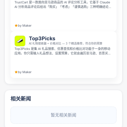
TrustCart 是一款面向亚马逊商品的 AI 评论分析工具，它基于 Claude
AI 分析商品评论后给出「购买」「考虑」「谨慎选购」三种明确结论。
它会评估每条评论的信息有用程度，为商品打出 0-100 的评分，还支持
一键查看该商品在 YouTube 和 TikTok 上的真实视频。工具支持 9 个亚
马逊站点，完全免费，无需注册账号也不会收集用户数据。
by Maker
Top3Picks
AI 礼物搜索器 + 价格对比 — 3 个精选推荐，符合你的预算
Top3Picks 是集 AI 礼品搜索、优惠查找和价格比对功能于一身的移动
应用。你只需输入礼品想法、设置预算，它就会遍历亚马逊、百思买、
沃尔玛等各大平台的用户评论，从性价比角度为你精准筛选出 3 款推荐
选项，并附带优缺点、评分和购买渠道对比。它支持 160 多种货币，
iOS 和 Android 端均可免费使用，没有 affiliate 链接、不追踪用户数据
也无需注册。
by Maker
相关新闻
暂无相关新闻