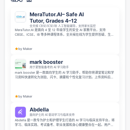
MeraTutor.AI– Safe AI
Tutor, Grades 4–12
全天候 CBSE/ICSE/IB 人工智能辅导，支持家长监控
MeraTutor.AI 是面向 4 至 12 年级学生的安全 AI 家教平台，支持
CBSE、ICSE、IB 等多种课程体系，全天候在线为学生提供答疑、生成
练习卷、手写作答批改等学习辅助。平台自带家长监控与学习进度追踪
功能，依靠安全 AI 拦截有害内容，已有超过 5 万名学生在全球范围内
使用，可免费开始体验。
by Maker
mark booster
用于更智能备考的 AI 学习助手
mark booster 是一款面向学生的 AI 学习助手，帮助你将课堂笔记和学
习资料快速转化为测验、闪卡、摘要和个性化复习计划。上传资料后，
AI 会自动生成高效的备考系统，节省复习时间并提升知识记忆效果。
by Maker
Abdella
面向护士的 AI 驱动学习与临床支持
Abdella 是一款专为护士和护理学生打造的 AI 学习与临床支持平台，将
学习、临床实践、考试备考、职业发展和身心健康整合在一起。用户可
以通过 AI Teacher 学习知识，生成抽认卡和测验，进行临床模拟训练，