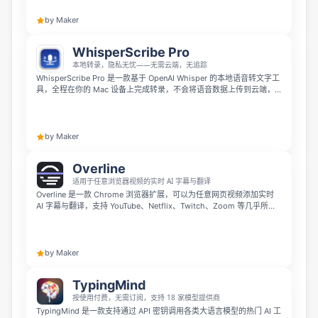
乱。它支持 100+ 语言组合、多行字幕和即时下载，免费试用且无需注
册，并提供关于字幕格式、时间码、编码和阅读速度的参考指南。
by Maker
WhisperScribe Pro
本地转录，隐私无忧——无需云端，无追踪
WhisperScribe Pro 是一款基于 OpenAI Whisper 的本地语音转文字工
具，全程在你的 Mac 设备上完成转录，不会将语音数据上传到云端，
彻底保障隐私安全。它支持说话人检测、批量处理，还可导出五种常见
格式，适合创作者、记者以及注重隐私的用户使用。
by Maker
Overline
适用于任意浏览器视频的实时 AI 字幕与翻译
Overline 是一款 Chrome 浏览器扩展，可以为任意网页视频添加实时
AI 字幕与翻译，支持 YouTube、Netflix、Twitch、Zoom 等几乎所有
平台。它无需切换标签页、无需上传文件，采用纯直播音频流处理，延
迟不到一秒，翻译功能可按会话按需开启，不会注入页面，使用起来流
畅又安全。
by Maker
TypingMind
按使用付费，无需订阅，支持 18 家模型提供商
TypingMind 是一款支持通过 API 密钥调用各类大语言模型的热门 AI 工