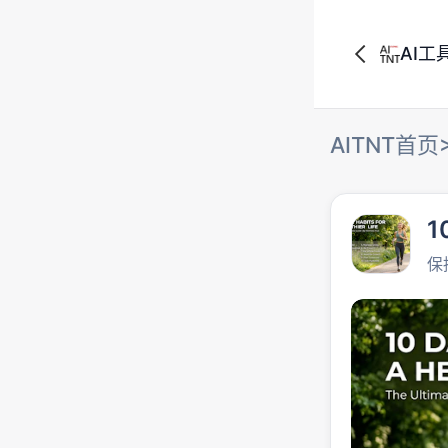
AI工
AITNT首页
1
保