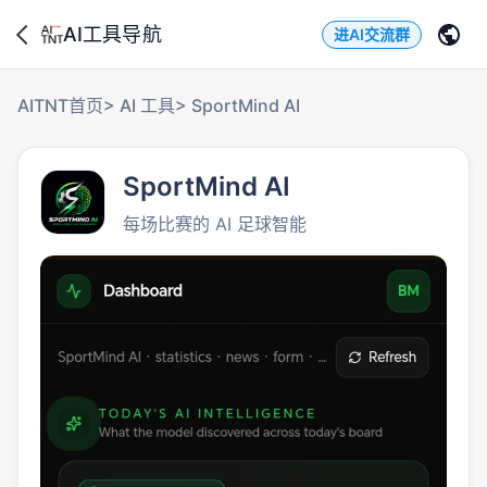
AI工具导航
进AI交流群
AITNT首页
>
AI 工具
>
SportMind AI
SportMind AI
每场比赛的 AI 足球智能