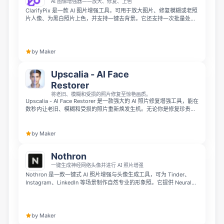
AI 图像增强器——放大、修复、上色
ClarifyPix 是一款 AI 图片增强工具，可用于放大图片、修复模糊或老照
片人像、为黑白照片上色，并支持一键去背景。它还支持一次批量处理
最多 20 张图片，上传内容会在 1 小时后自动删除，适合想要快速、安
全处理照片的用户。
by Maker
Upscalia - AI Face
Restorer
将老旧、模糊和受损的照片修复至惊艳画质。
Upscalia - AI Face Restorer 是一款强大的 AI 照片修复增强工具，能在
数秒内让老旧、模糊和受损的照片重新焕发生机。无论你是修复珍贵的
老家庭照片、锐化模糊人像、整理低质量截图还是将图片放大至高清，
只需轻点一下，Upscalia 就能为你带来专业级的修复效果。
by Maker
Nothron
一键生成神经网络头像并进行 AI 照片增强
Nothron 是一款一键式 AI 照片增强与头像生成工具，可为 Tinder、
Instagram、LinkedIn 等场景制作自然专业的形象照。它提供 Neural
Engine、Natural Glow、Legacy Touch 等专有 AI 工具，用于照片清
晰化、色彩优化和老照片修复，并支持生成适合约会、职场和作品集的
Neural Headshots。Nothron 强调零留存隐私，照片处理后会立即删
除。
by Maker