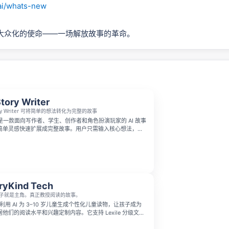
.ai/whats-new
大众化的使命——一场解放故事的革命。
Story Writer
tory Writer 可将简单的想法转化为完整的故事
riter 是一款面向写作者、学生、创作者和角色扮演玩家的 AI 故事
简单灵感快速扩展成完整故事。用户只需输入核心想法，选
、篇幅和写作风格，就能在约 20–30 秒内生成 3 个不同
，方便比较、修改和继续创作。
ryKind Tech
子就是主角。真正教授阅读的故事。
Tech 利用 AI 为 3–10 岁儿童生成个性化儿童读物，让孩子成为
他们的阅读水平和兴趣定制内容。它支持 Lexile 分级文
AI 朗读与逐词高亮，还提供家长仪表盘和教师工具，帮助追
解能力和词汇成长。每个故事都经过多层安全检查，并支持