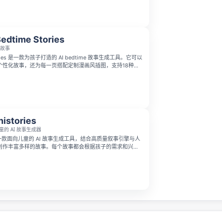
语等多种语言。
Bedtime Stories
前故事
是一款为孩子打造的 AI bedtime 故事生成工具。它可以
个性化故事，还为每一页搭配定制漫画风插图，支持18种语
主题，还能为兄弟姐妹选择组合或独立故事模式，所有故事都
便随时重温喜爱的故事。
inistories
童的 AI 故事生成器
ries 是一款面向儿童的 AI 故事生成工具，结合高质量叙事引擎与人
创作丰富多样的故事。每个故事都会根据孩子的需求和兴趣
们随时开启专属的想象之旅。