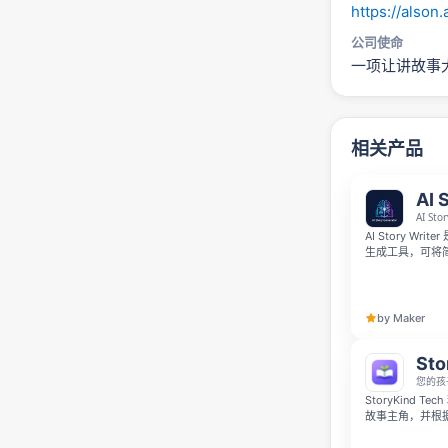
https://alson
公司使命
一项让讲故事
相关产品
AI 
AI S
AI Story W
生成工具，可将
择题材、主角设定
版本的故事草稿
by Maker
Sto
您的孩
StoryKind 
故事主角，并根据
本、插画章节、
踪阅读时间、理