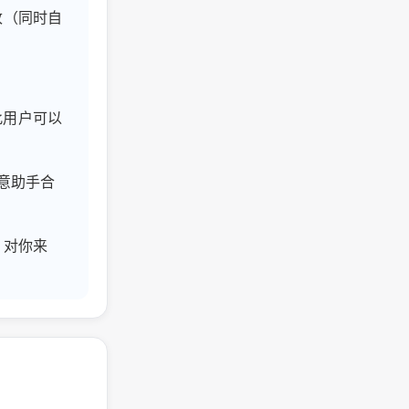
改（同时自
此用户可以
创意助手合
？对你来