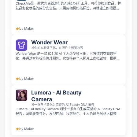
CheckMe是一款优先离线运行的AI成分分析工具，可帮你检测食品、护
肤品和化妆品的成分安全性。只需用相机扫描标签，AI就能立即根据你
的个人过敏史、皮肤状况或肠道健康判断成分是否适合你。它完全保护
隐私，无需注册、不经过云端、不会追踪数据，所有分析都在你的手机
本地完成，目前可在App Store免费下载，支持iPhone 15 Pro及以上机
型。
by Maker
Wonder Wear
将你的衣橱数字化，在照片上预览妆容
Wonder Wear 是一款 iOS 端 AI 个人造型师应用，可将你的衣橱数字
化，并通过智能标签管理服饰。它支持在个人照片上虚拟试妆、根据天
气推荐穿搭，还能进行 AI 穿搭分析与单品替换，并提供衣橱统计，帮助
你更聪明地购物、自信搭配。
by Maker
Lumora - AI Beauty
Camera
将一张自拍转化为完整的 AI Beauty DNA 报告
Lumora - AI Beauty Camera 通过一张自拍生成完整的 AI Beauty DNA
报告，涵盖肤质评分、发型匹配、妆容配色、个人色彩与风格人格等分
析。它还提供 7 种 AI 照片变换和本地 Y2K 滤镜，帮助 iOS 用户轻松探
索更适合自己的美妆与形象风格。
by Maker