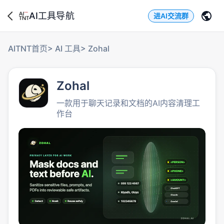
AI工具导航
进AI交流群
AITNT首页
>
AI 工具
>
Zohal
Zohal
一款用于聊天记录和文档的AI内容清理工
作台