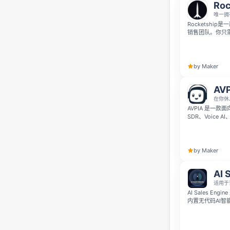
Roc
唯一拥
Rocketshi
销售团队。你只
钥、网络钩子或多份
性化邮件推广、
by Maker
AV
在你休
AVPIA 是一款
SDR、Voice 
时持续寻找并跟进潜
80%。
by Maker
AI 
适用于
AI Sales 
内置无代码AI智
理，通过统一仪
全程无需开发人