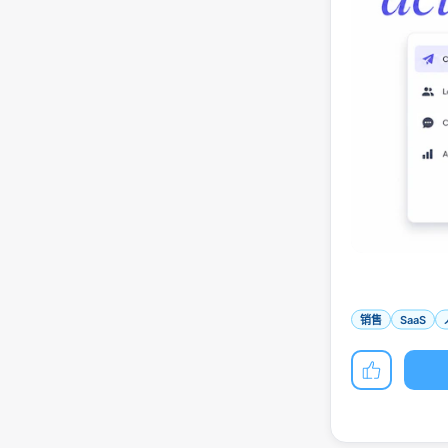
销售
SaaS