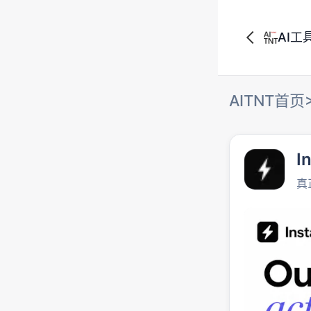
AI工
AITNT首页
I
真