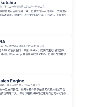
ketship
有内置人工智能销售团队的AI应用构建工具
p是一款独特的AI应用搭建工具，它最大的特点是自带一支内置AI
需描述需求，就能在几分钟内部署到自己的域名，无需API密
订阅，Sophie、Claire、Max三位AI助手会自动完成个
会议预约和冷邀约，全程零配置。
PIA
息时也能持续开发潜在客户的 AI 虚拟 SDR
面向 B2B 销售获客的一体化 AI 平台，提供自主运行的虚拟
AI、自动化 WhatsApp 触达和集成式 CRM。它可以在你休息
在客户，帮助企业将销售 prospecting 成本最高降低
Sales Engine
语音、聊天与邮件的无代码AI外展平台
Engine 是一款支持语音、聊天与邮件的多渠道无代码AI外展平台，
能代理构建工具。你可以在数分钟内搭建好自己的AI销售代
表盘追踪所有交互，让AI全天候为你预约合格的销售会面，
员参与。