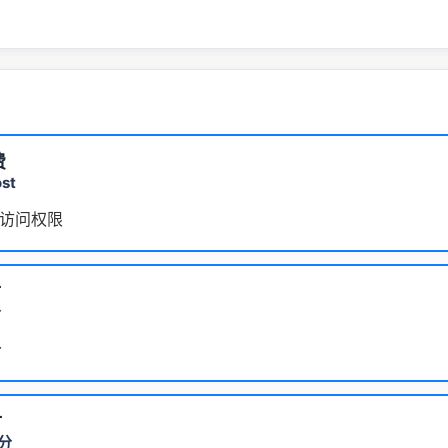
费
st
访问权限
付
分
分
付
积分