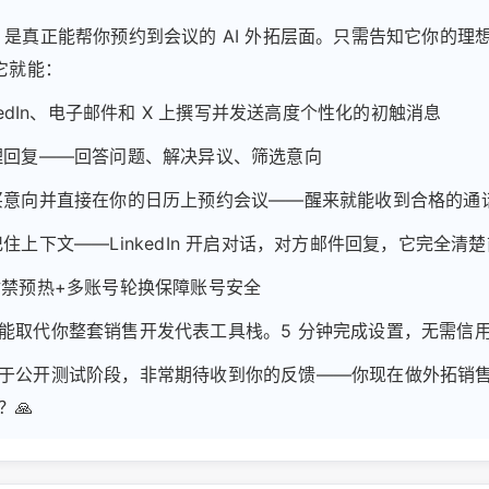
oost 是真正能帮你预约到会议的 AI 外拓层面。只需告知它你的
，它就能：
inkedIn、电子邮件和 X 上撰写并发送高度个性化的初触消息
处理回复——回答问题、解决异议、筛选意向
购买意向并直接在你的日历上预约会议——醒来就能收到合格的通
记住上下文——LinkedIn 开启对话，对方邮件回复，它完全清
过防封禁预热+多账号轮换保障账号安全
能取代你整套销售开发代表工具栈。5 分钟完成设置，无需信
于公开测试阶段，非常期待收到你的反馈——你现在做外拓销
？🙏