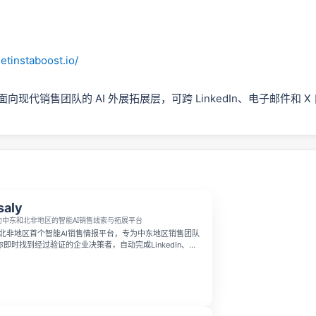
etinstaboost.io/
st 是面向现代销售团队的 AI 外展拓展层，可跨 LinkedIn、电子邮件和 
。
saly
面向中东和北非地区的智能AI销售线索与拓展平台
中东和北非地区首个智能AI销售情报平台，专为中东地区销售团队
即时找到经过验证的企业决策者，自动完成LinkedIn、
和邮箱的个性化外联开发，帮助团队将成单速度提升5倍，平台拥
5000万条经过验证的B2B联系人数据。