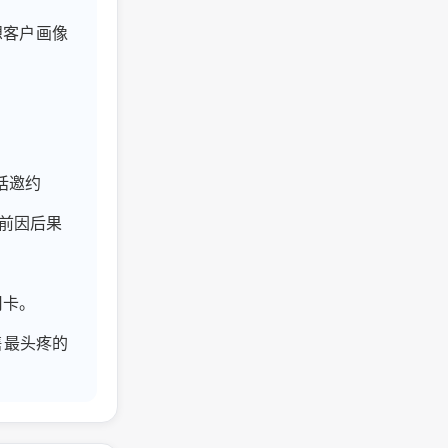
理想客户画像
话邀约
楚前因后果
用卡。
售最头疼的