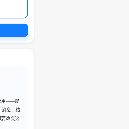
能用——爬
h 消息，结
想要改变这