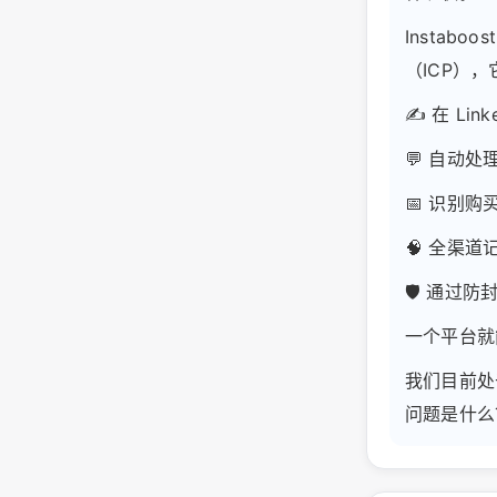
Instab
（ICP）
✍️ 在 L
💬 自动
📅 识别
🧠 全渠道
🛡️ 通
一个平台就
我们目前处
问题是什么