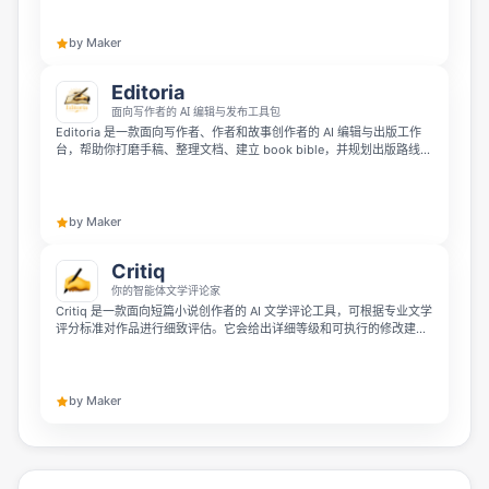
持 DOCX、XLSX、PLEX、HTML、PDF 等多种格式，还能自动验证标
签，帮你批量生成完美对齐的文档。
by Maker
Editoria
面向写作者的 AI 编辑与发布工具包
Editoria 是一款面向写作者、作者和故事创作者的 AI 编辑与出版工作
台，帮助你打磨手稿、整理文档、建立 book bible，并规划出版路线。
它还可协助准备简介、梗概和投稿信等提交材料，不只是生成文字，更
专注于让作品更完善、更有结构地进入下一阶段。
by Maker
Critiq
你的智能体文学评论家
Critiq 是一款面向短篇小说创作者的 AI 文学评论工具，可根据专业文学
评分标准对作品进行细致评估。它会给出详细等级和可执行的修改建
议，帮助作者更清楚地发现故事中的优点与改进空间。
by Maker