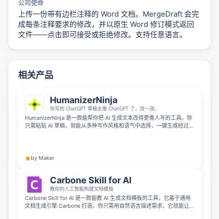
公司使命
上传一份带有边栏注释的 Word 文档。MergeDraft 会完
成每条注释要求的修改，并以原生 Word 修订模式返回
文件——点击即可接受或拒绝修改。支持任意语言。
相关产品
HumanizerNinja
你写的 ChatGPT 草稿太像 ChatGPT 了，改一改。
HumanizerNinja 是一款能帮你把 AI 生成文本改得更像人写的工具。你
只需粘贴 AI 草稿，就能从多种写作风格和语气中选择，一键生成经过改
写的内容，还会显示人性化处理前后的 AI 检测分数。它支持上传
TXT、DOCX、PDF 文件，免费试用无需绑定信用卡，目前创始会员首
月订阅还可享受七五折优惠。
by Maker
Carbone Skill for AI
教你的人工智能构建文档模板
Carbone Skill for AI 是一款能教 AI 生成文档模板的工具，它基于通用
文档生成引擎 Carbone 打造。你只需用自然语言描述需求，它就能让
Claude、ChatGPT 等 AI 助手生成符合 Carbone 语法规则的模板，支