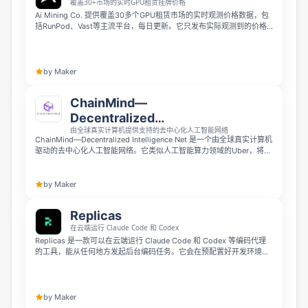
覆盖30+市场的实时GPU租赁挂牌价格
Ai Mining Co. 提供覆盖30多个GPU租赁市场的实时观测价格数据，包
括RunPod、Vast等主流平台，每日更新。它只发布实际观测到的价格
而非估算值，支持100多种GPU检索、成本计算器、全球容量地图和14
种货币，能帮你快速找到最便宜的GPU租赁点位，适合需要租用GPU运
行或训练模型的用户使用。
by Maker
ChainMind—
Decentralized
由全球真实计算机提供支持的去中心化人工智能网络
Intelligence Net
ChainMind—Decentralized Intelligence Net 是一个由全球真实计算机
驱动的去中心化人工智能网络。它类似人工智能算力领域的Uber，将AI
任务分发到全球各地社区拥有的闲置游戏PC和服务器上运行，通过简单
API就能为用户提供实时AI计算结果，同时以IQ代币奖励节点运营者。它
摆脱了昂贵中心化云服务，没有供应商锁定也不存在集中管控。
by Maker
Replicas
在云端运行 Claude Code 和 Codex
Replicas 是一款可以在云端运行 Claude Code 和 Codex 等编码代理
的工具，能从任何地方发起后台编码任务。它会在预配置好开发环境的
隔离虚拟机中启动代理，支持从 Slack、Linear 或 GitHub 触发任务，
完成后你就能直接回来查看准备好的 PR，全程无需占用本地环境。
by Maker