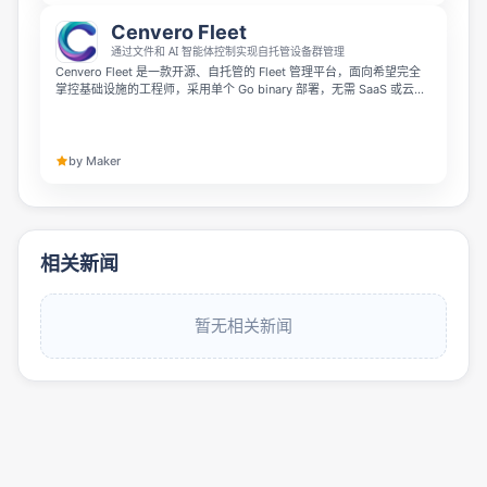
Cenvero Fleet
通过文件和 AI 智能体控制实现自托管设备群管理
Cenvero Fleet 是一款开源、自托管的 Fleet 管理平台，面向希望完全
掌控基础设施的工程师，采用单个 Go binary 部署，无需 SaaS 或云服
务绑定。它可通过加密 SSH 管理 Linux、macOS 和 Windows 节点，
即使在 NAT 后也无需 VPN，并提供安全文件管理、断点传输、实时目
录同步和 RBAC、加密密钥、审计日志等能力。v2 还支持 agentic
control，让 Claude Code 等 AI agent 能够安全地协同管理你的设备集
by Maker
群。
相关新闻
暂无相关新闻