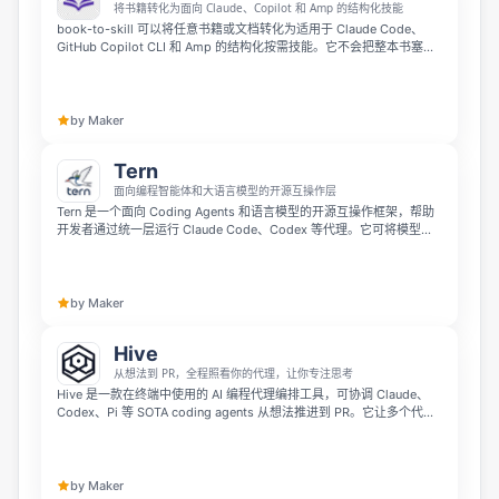
将书籍转化为面向 Claude、Copilot 和 Amp 的结构化技能
book-to-skill 可以将任意书籍或文档转化为适用于 Claude Code、
GitHub Copilot CLI 和 Amp 的结构化按需技能。它不会把整本书塞进
上下文，而是提炼作者的框架、思维模型、决策规则和反模式，让 AI
Agent 只在相关主题出现时加载精简内容。该工具本地运行、采用 MIT
许可、依赖轻量，并支持开放的 Agent Skills 标准。
by Maker
Tern
面向编程智能体和大语言模型的开源互操作层
Tern 是一个面向 Coding Agents 和语言模型的开源互操作框架，帮助
开发者通过统一层运行 Claude Code、Codex 等代理。它可将模型调
用路由到 OpenAI、Anthropic、Google、Ollama 或私有后端，让团队
在不重建工作流的情况下灵活切换代理和模型。
by Maker
Hive
从想法到 PR，全程照看你的代理，让你专注思考
Hive 是一款在终端中使用的 AI 编程代理编排工具，可协调 Claude、
Codex、Pi 等 SOTA coding agents 从想法推进到 PR。它让多个代理
异步自主工作，你只需参与关键产品决策，无需同时盯着多个终端。
by Maker