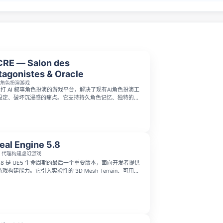
RE — Salon des
tagonistes & Oracle
叙事角色扮演游戏
款主打 AI 叙事角色扮演的游戏平台，解决了现有AI角色扮演工
设定、破坏沉浸感的痛点。它支持持久角色记忆、独特的预
 reputation 剧情变化机制，适配所有智能手机，是一款
I角色扮演游戏平台。
eal Engine 5.8
AI 代理构建虚幻游戏
ine 5.8 是 UE5 生命周期的最后一个重要版本，面向开发者提供
构建能力。它引入实验性的 3D Mesh Terrain、可用于
 MegaLights，并内置原生 MCP 插件，让 AI agents
与自动化开发流程。