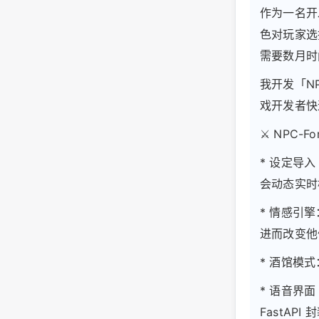
作为一名开
色对玩家选
需要数月时
我开发「N
戏开发者快
⚔️ NPC-F
* 设定导
会动态实时
* 情感引
进而改变他
* 酒馆模
* 语音界面
FastAPI 