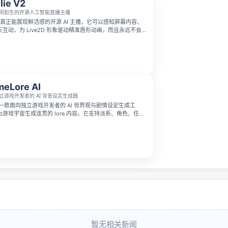
lie V2
栩如生的开源人工智能直播主播
 是一款真正能展现鲜活感的开源 AI 主播，它可以感知屏幕内容、
互动，为 Live2D 形象驱动精准唇形动画，而且永远不会
功能都能在你本地电脑运行，支持自由切换大语言模型和语
Groq + Piper 开始免费使用，完全不存在云服务锁定。
eLore AI
立游戏开发者的 AI 背景设定生成器
AI 是一款面向独立游戏开发者的 AI 世界观与剧情设定生成工
游戏宇宙生成连贯的 lore 内容。它支持派系、角色、任
、神器、传说和预言等设定，并能根据你的游戏类型与叙事
适合 solo indie dev 快速构建丰富的游戏世界。
暂无相关新闻