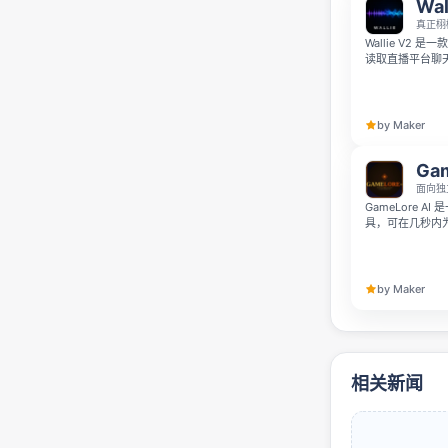
Wal
真正栩
Wallie V2
读取直播平台聊天
重复回答。所有
音合成提供商，从 
by Maker
Gam
面向独
GameLore 
具，可在几秒内为
务、对白、地点
风格进行调整，特别
by Maker
相关新闻