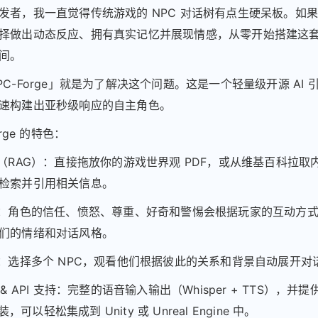
发者，我一直觉得传统游戏的 NPC 对话树有点生硬呆板。如
择做出动态反应、拥有真实记忆并展现情感，从零开始搭建这
间。
PC-Forge」就是为了解决这个问题。这是一个轻量级开源 AI 
速构建出亚秒级响应的自主角色。
orge 的特色：
入（RAG）：直接拖放你的游戏世界观 PDF，或从维基百科拉取
检索并引用相关信息。
擎：角色的信任、愤怒、尊重、好奇和警惕会根据玩家的互动方
们的情绪和对话风格。
式：选择多个 NPC，观看他们根据彼此的关系和背景自动展开对
 & API 支持：完整的语音输入输出（Whisper + TTS），并
封装，可以轻松集成到 Unity 或 Unreal Engine 中。