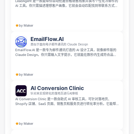
LeadAgent 是一款能帮你自动挖掘合格销售线索并撰写个性化冷邮件的
AI 工具。你只需描述理想客户画像，它就会自动匹配找到带联系方式的
潜在线索，还能结合线索的实际业务生成独一无二的个性化邮件，全程
无需模板，帮你节省数小时的 prospecting 时间，提升冷邮件回复率。
by Maker
EmailFlow.AI
类似于面向电子邮件通讯的 Claude Design
EmailFlow.AI 是一款专为邮件通讯打造的 AI 设计工具，就像邮件版的
Claude Design。你只需输入文字提示，它就能在数秒内生成符合品牌
风格的精致邮件，还支持发送与自动化流程，只需扫描一次你的网站就
能自动捕捉 logo、配色和品牌语气，内置超过 12000 个模板，提供可
视化自动化和可信赖的送达管理服务。不同于按联系人收费的工具，它
采用统一平价定价，还提供真正永久免费的方案，无需绑定信用卡，每
by Maker
月可发送 5000 封邮件，支持 500 位订阅者。
AI Conversion Clinic
针对未实现转化的落地页进行AI审核
AI Conversion Clinic 是一款自助式 AI 审核工具，可针对落地页、
Shopify 店铺、SaaS 页面、销售页和服务页进行转化率分析。它能帮
你找出流量转化漏洞，生成标题重写、CTA 建议、FAQ 优化等实用修复
方案，还会输出一份7天优化计划，非常适合有流量但难以转化访客的
创始人、营销人员和店铺店主使用。
by Maker