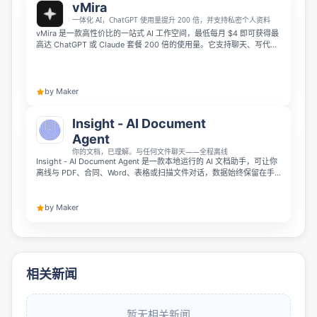
vMira
一体化 AI，ChatGPT 使用量提升 200 倍，并支持私密个人资料
vMira 是一款高性价比的一站式 AI 工作空间，最低每月 $4 即可获得最
高达 ChatGPT 或 Claude 套餐 200 倍的使用量。它支持聊天、写代
码、作曲、生成文档、自动化工作流和构建云端仪表盘，无需多个订阅
或 CLI。每位用户都拥有独立私密的个人资料，并提供实时网页搜索、
深度思考、语音、安全支付和多人协作功能。
by Maker
Insight - AI Document
Agent
你的文档，已理解。与任何文件聊天——全程离线
Insight - AI Document Agent 是一款本地运行的 AI 文档助手，可让你
离线与 PDF、合同、Word、表格或扫描文件对话，数据始终保留在手
机上。它支持即时问答、精准引用、自动摘要、智能文件夹、到期提醒
和全文搜索，还能合并、拆分、转换和压缩文件。
by Maker
相关新闻
暂无相关新闻