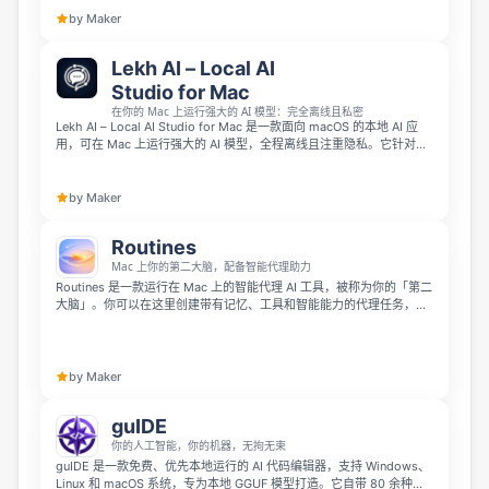
Zapier 的 OpenAI 兼容 API。
by Maker
Lekh AI – Local AI
Studio for Mac
在你的 Mac 上运行强大的 AI 模型：完全离线且私密
Lekh AI – Local AI Studio for Mac 是一款面向 macOS 的本地 AI 应
用，可在 Mac 上运行强大的 AI 模型，全程离线且注重隐私。它针对
Apple Silicon 进行优化，支持 MLX 加速、GGUF 和 JANG 模型，让用
户无需云端 API 也能完成私密的 AI 工作流。
by Maker
Routines
Mac 上你的第二大脑，配备智能代理助力
Routines 是一款运行在 Mac 上的智能代理 AI 工具，被称为你的「第二
大脑」。你可以在这里创建带有记忆、工具和智能能力的代理任务，按
时间或 App 启动、电脑唤醒等触发条件自动执行。所有数据包括会议记
录、听写、剪贴板和截图都保存在你本地的 Markdown 知识库，不会
上传，你还可以通过 App、Telegram 或 Slack 随时访问，支持自带密
钥或使用 ChatGPT 登录。
by Maker
guIDE
你的人工智能，你的机器，无拘无束
guIDE 是一款免费、优先本地运行的 AI 代码编辑器，支持 Windows、
Linux 和 macOS 系统，专为本地 GGUF 模型打造。它自带 80 余种代