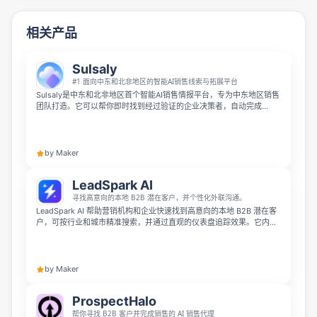
相关产品
Sulsaly
#1 面向中东和北非地区的智能AI销售线索与拓展平台
Sulsaly是中东和北非地区首个智能AI销售情报平台，专为中东地区销售
团队打造。它可以帮你即时找到经过验证的企业决策者，自动完成
LinkedIn、WhatsApp和邮箱的个性化外联开发，帮助团队将成单速度
提升5倍，平台拥有阿拉伯世界超过5000万条经过验证的B2B联系人数
据。
by Maker
LeadSpark AI
寻找高意向的本地 B2B 潜在客户，并个性化外联沟通。
LeadSpark AI 帮助营销机构和企业快速找到高意向的本地 B2B 潜在客
户，可按行业和城市精准搜索，并通过直观的仪表盘追踪效果。它内置
AI 个性化外联功能，能为每个潜在客户生成定制化沟通内容，帮助扩大
销售规模并获得更多会议机会。
by Maker
ProspectHalo
帮你寻找 B2B 客户并完成销售的 AI 销售代理