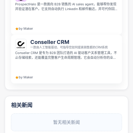
ProspectHalo 是一款面向 B2B 销售的 AI sales agent，能够帮你发现
并验证潜在客户。它支持自动执行 LinkedIn 和邮件触达，并可代你回复
客户，让获客和销售流程更高效。
by Maker
Conseller CRM
一款由人工智能驱动、可指导您如何提高销售额的CRM系统
Conseller CRM 是专为 B2B 团队打造的 AI 驱动客户关系管理工具，不
止存储线索，还能覆盖完整客户生命周期管理。它会自动分析你的业务
数据，找出最优营销活动、销售周期与明星服务，还提供可视化看板流
程、全链路客户管理、邮件追踪等功能，帮你把数据转化为增长策略，
无需信用卡即可开通15天免费试用。
by Maker
相关新闻
暂无相关新闻