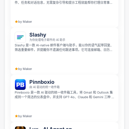
件、任务和对话信息，无需复杂引导和提示工程就能帮你打理日常事
务。它可以为你提供带上下文的晨间简报、快速应对计划变动、用你的
风格草拟邮件和帖子、准备会议材料，并提前帮你跟进截止日期，目前
已开放网页访问，移动端即将推出。
by Maker
Slashy
为你处理电子邮件的 AI 助手
Slashy 是一款 AI-native 邮件客户端与助手，能以你的语气起草回复、
筛选重要邮件，并提醒你不遗漏任何跟进事项。它可连接邮箱、日历、
CRM 和会议记录，学习你的工作方式，帮助你准备会议、清空收件
箱、追踪未回复对象，甚至通过 iMessage 或 Slack 快速发送邮件。
by Maker
Pinnboxio
由 AI 驱动的统一收件箱
Pinnboxio 是一款 AI 驱动的统一收件箱工具，将 Gmail 和 Outlook 集
成到一个简洁的仪表盘中，并支持 GPT-4o、Claude 和 Gemini 三种 AI
模型。它可以帮你总结、翻译、撰写、朗读和阅读邮件，还支持语音发
送邮件、整理文件、联网搜索和一键切换 AI 模型，适合希望高效处理邮
件的专业人士和远程团队。
by Maker