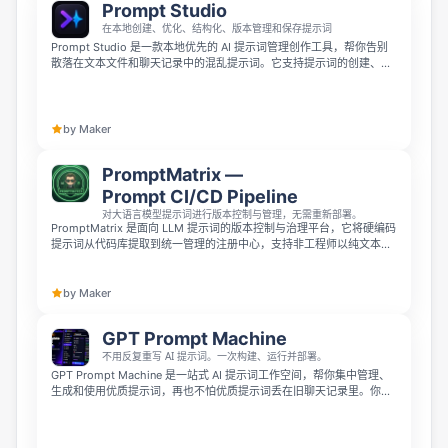
Prompt Studio
在本地创建、优化、结构化、版本管理和保存提示词
Prompt Studio 是一款本地优先的 AI 提示词管理创作工具，帮你告别
散落在文本文件和聊天记录中的混乱提示词。它支持提示词的创建、优
化、结构化组织与版本管理，所有数据都存储在你的设备上，完全私密
无云端锁定，让你能像管理软件资产一样高效打理提示词。
by Maker
PromptMatrix —
Prompt CI/CD Pipeline
对大语言模型提示词进行版本控制与管理，无需重新部署。
PromptMatrix 是面向 LLM 提示词的版本控制与治理平台，它将硬编码
提示词从代码库提取到统一管理的注册中心，支持非工程师以纯文本提
交修改、工程师逐行审核，审核通过后 10 秒即可上线，无需重新部署
服务。它适配任何 LLM API，专为多智能体系统和 AI 流水线打造，自
带审批工作流、不可变审计追踪和一键回滚功能，支持浏览器、
by Maker
SQLite、私有部署，MIT 协议永久免费，也提供$499终身创始人套
餐。
GPT Prompt Machine
不用反复重写 AI 提示词。一次构建、运行并部署。
GPT Prompt Machine 是一站式 AI 提示词工作空间，帮你集中管理、
生成和使用优质提示词，再也不怕优质提示词丢在旧聊天记录里。你可
以用 Claude AI 生成专家级提示词，在内置游乐场测试运行，存入个人
保管库，还能通过 Chrome 扩展一键注入 ChatGPT、Claude、Gemini
和 Perplexity 使用，平台自带 500+ 模板，支持团队共享，免费即可开