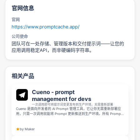
官网信息
官网
https://www.promptcache.app/
公司使命
团队可在一处存储、管理版本和交付提示词——让您的
应用调用稳定API，而非硬编码字符串。
相关产品
Cueno - prompt
management for devs
一次调用即可将提示词变更发布到生产环境，无需重新部署
Cueno 是面向开发者的 AI Prompt 管理工具，它让你无需重新部署应
用，只需一次调用就能将 Prompt 更新推送到生产环境。所有 Prompt
修改都会生成提交记录，支持版本对比、审核备注和一键回滚，你可以
定义类型化变量后在各处复用，还能在不同环境间推进草稿、针对测试
用例评分、运行在线 A/B 实验。通过边缘缓存的全类型 SDK 或 REST
by Maker
API 获取对应版本，修改几秒内即可生效，同时保留完整的审计追踪。