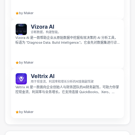
断，帮助识别影响律所盈利能力的关键问题。用户只需上传财务数据，
Lex 就能指出利润受阻的原因，并提供免费试用且无需信用卡。
by Maker
Vizora AI
诊断数据，构建智能。
Vizora AI 是一款帮助企业从原始数据中挖掘有效决策的 AI 分析工具，
标语为 "Diagnose Data. Build Intelligence."。它会先对数据集进行诊
断、识别业务信号，再自动生成针对性的KPI、图表、看板和分析报
告，帮你聚焦真正重要的决策，排除无效干扰。
by Maker
Veltrix AI
用于现金流、利润率和增长分析的AI金融副驾驶
Veltrix AI 是一款面向企业创始人与财务团队的AI财务副驾，可助力你掌
控现金流、利润率与业务增长。它支持连接 QuickBooks、Xero、
Shopify 等常见业务工具，你能用自然英语提问财务问题，即可获得有
数据依据的解答、异常分析和行动建议，用实时财务智能替代混乱的表
格与静态仪表盘，帮你更快做出更明智的 business 决策。
by Maker