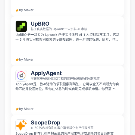
by Maker
UpBRO
基于真实数据的 Upwork 个人资料 AI 审核
UpBRO 是一款专为 Upwork 创作者打造的 AI 个人资料审核工具，它基
于 5 年真实审核案例积累的专属知识库，逐一对你的标题、简介、作品
集、技能、工作经历和 JSS 评分等板块进行打分评估。粘贴你的个人资
料链接即可获得具体的优化建议，支持英语和乌克兰语，按次计费无需
订阅。
by Maker
ApplyAgent
可在您睡眠期间自动寻找岗位并投递简历的AI智能体
ApplyAgent是一款AI驱动的求职搜索副驾驶，它可以全天不间断为你自
动匹配并投递岗位，帮你在休息的时候自动完成求职申请。你只需上传
一次简历，它就会持续发掘机会、定制申请、优化你的求职资料，帮你
获得更多面试机会，无需你手动操作。
by Maker
ScopeDrop
在 60 秒内将杂乱的客户聊天转化为已付款发票
ScopeDrop 能在几秒内把杂乱的客户需求整理成清晰的项目范围文