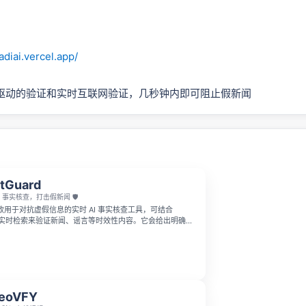
adiai.vercel.app/
驱动的验证和实时互联网验证，几秒钟内即可阻止假新闻
tGuard
I 事实核查，打击假新闻 🛡️
 是一款用于对抗虚假信息的实时 AI 事实核查工具，可结合
arch 实时检索来验证新闻、谣言等时效性内容。它会给出明确的
” 或 “Hoax” 判断，并提供深入的分析依据，帮助用户快速辨别信息
deoVFY