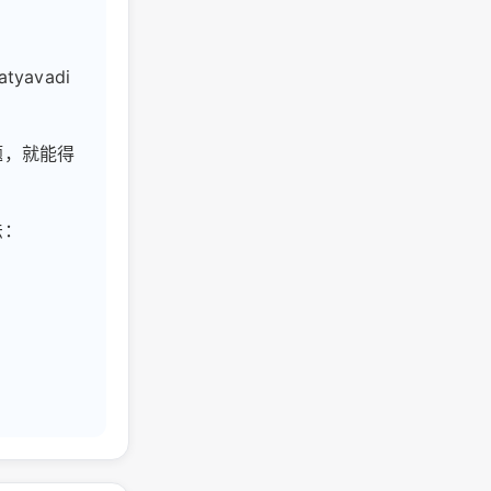
avadi
题，就能得
法：