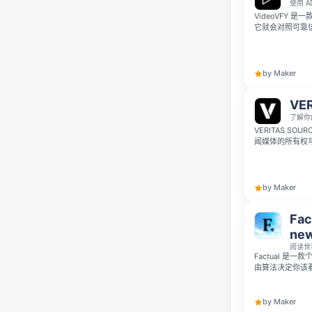
使用 A
VideoVFY 
它就会对照可靠
生成清晰的可信
新闻。
by Maker
VE
了解你
VERITAS S
闻媒体的所有权与
伪造内容。这款
源，弄清楚自己
by Maker
Fac
new
阅读世
Factual 
由算法决定你该
查与简短摘要，还
言的翻译，让你
by Maker